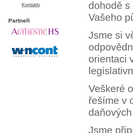
dohodě s 
Kontakty
Vašeho pů
Partneři
Jsme si v
odpovědná
orientaci
legislativ
Veškeré o
řešíme v 
daňových 
Jsme přip