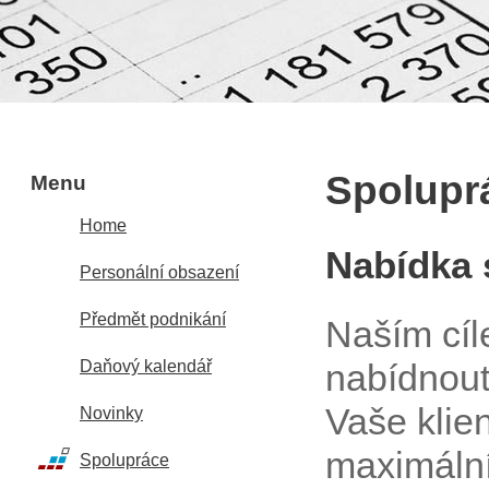
Spolupr
Menu
Home
Nabídka 
Personální obsazení
Předmět podnikání
Naším cíl
nabídnout 
Daňový kalendář
Vaše klie
Novinky
maximální
Spolupráce