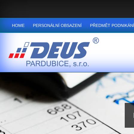
HOME
PERSONÁLNÍ OBSAZENÍ
PŘEDMĚT PODNIKÁN