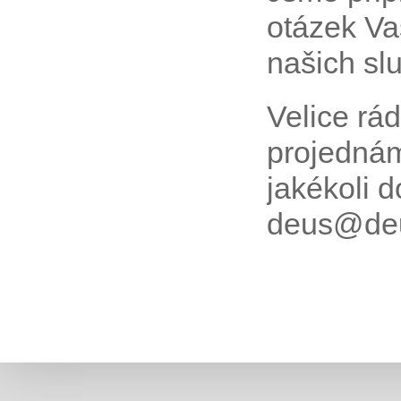
otázek Vaš
našich sl
Velice rá
projednám
jakékoli 
deus@deu